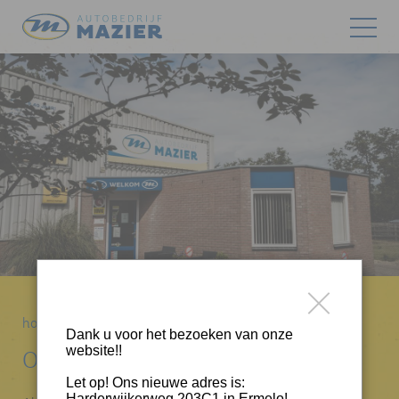
home
>
Wie zijn wij
>
Over ons
Dank u voor het bezoeken van onze
website!!
Over ons
Let op! Ons nieuwe adres is:
Harderwijkerweg 203C1 in Ermelo!