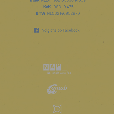
Bank
NL24 INGB 0683844059
KvK
080.10.475
BTW
NL002140952B70
Volg ons op Facebook